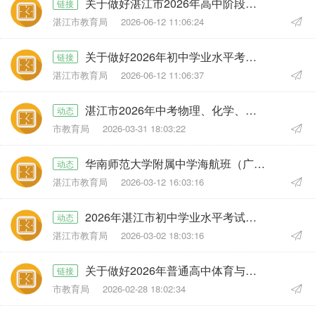
关于做好湛江市2026年高中阶段学校招生填报志愿工作的通知
链接
湛江市教育局
2026-06-12 11:06:24

关于做好2026年初中学业水平考试与高中阶段学校招生工作的通知
链接
湛江市教育局
2026-06-12 11:06:37

湛江市2026年中考物理、化学、生物学实验操作考试评分标准
动态
市教育局
2026-03-31 18:03:22

华南师范大学附属中学海航班（广东省海军青少年航校）开始招生啦！
动态
湛江市教育局
2026-03-12 16:03:16

2026年湛江市初中学业水平考试音乐、美术、信息科技考试参考资料
动态
湛江市教育局
2026-03-02 18:03:16

关于做好2026年普通高中体育与健康等科目学业水平考试工作的通知
链接
市教育局
2026-02-28 18:02:34
