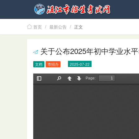
首页
/
最新公告
/
正文

关于公布2025年初中学业水

文档
市招办
2025-07-22